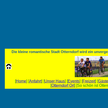
Die kleine romantische Stadt Otterndorf wird ein unverge
[
Home
] [
Anfahrt
] [
Unser Haus
] [
Events
] [
Freizeit
] [
Gäst
[
Otterndorf Ort
] [So schön ist Ottern